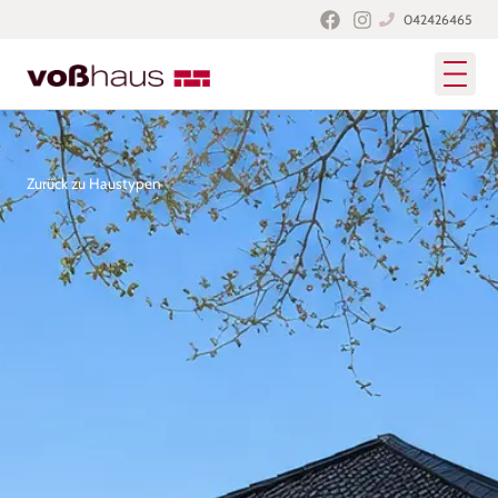
042426465
Zurück zu Haustypen