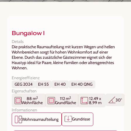
Bungalow I
Details
Die praktische Raumaufteilung mit kurzen Wegen und hellen
Wohnbereichen sorgt für hohen Wohnkomfort auf einer
Ebene. Durch das zusätzliche Gästezimmer eignet sich der
Haustyp ideal für Paare, kleine Familien oder altersgerechtes
Wohnen.
Energieeffizienz
GEG 2024
EH 55
EH 40
EH 40 QNG
Eigenschaften
2
2
88 m
112 m
12.49 x
30°
Wohnfläche
Grundfläche
8,99 m
Informationen
Grundrisse
Wohnraumaufteilung